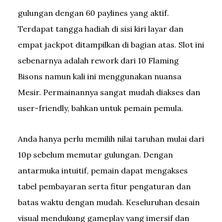
gulungan dengan 60 paylines yang aktif.
Terdapat tangga hadiah di sisi kiri layar dan
empat jackpot ditampilkan di bagian atas. Slot ini
sebenarnya adalah rework dari 10 Flaming
Bisons namun kali ini menggunakan nuansa
Mesir. Permainannya sangat mudah diakses dan
user-friendly, bahkan untuk pemain pemula.
Anda hanya perlu memilih nilai taruhan mulai dari
10p sebelum memutar gulungan. Dengan
antarmuka intuitif, pemain dapat mengakses
tabel pembayaran serta fitur pengaturan dan
batas waktu dengan mudah. Keseluruhan desain
visual mendukung gameplay yang imersif dan