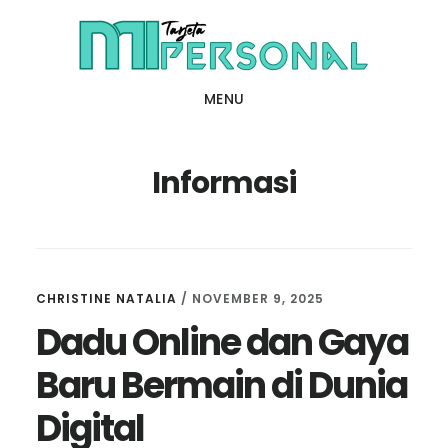
Skip
Skip
to
to
main
primary
MENU
content
sidebar
Informasi
CHRISTINE NATALIA
/
NOVEMBER 9, 2025
Dadu Online dan Gaya
Baru Bermain di Dunia
Digital