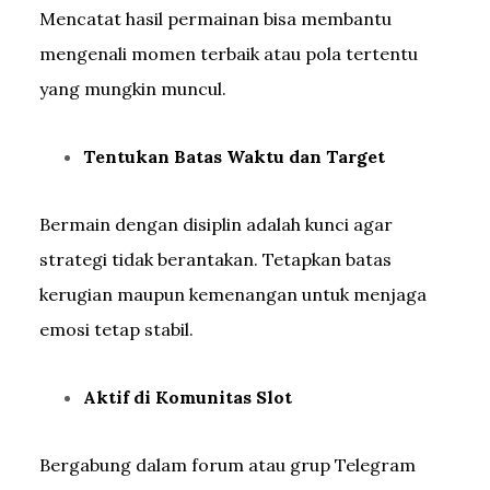
Mencatat hasil permainan bisa membantu
mengenali momen terbaik atau pola tertentu
yang mungkin muncul.
Tentukan Batas Waktu dan Target
Bermain dengan disiplin adalah kunci agar
strategi tidak berantakan. Tetapkan batas
kerugian maupun kemenangan untuk menjaga
emosi tetap stabil.
Aktif di Komunitas Slot
Bergabung dalam forum atau grup Telegram