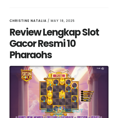
CHRISTINE NATALIA
/
MAY 18, 2025
Review Lengkap Slot
Gacor Resmi 10
Pharaohs