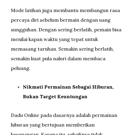
Mode latihan juga membantu membangun rasa
percaya diri sebelum bermain dengan uang
sungguhan. Dengan sering berlatih, pemain bisa
menilai kapan waktu yang tepat untuk
memasang taruhan. Semakin sering berlatih,
semakin kuat pula naluri dalam membaca
peluang.
Nikmati Permainan Sebagai Hiburan,
Bukan Target Keuntungan
Dadu Online pada dasarnya adalah permainan
hiburan yang bertujuan memberikan
kesenangan. Karena itu, sebaiknya tidak