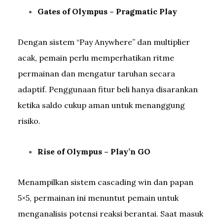
Gates of Olympus – Pragmatic Play
Dengan sistem “Pay Anywhere” dan multiplier
acak, pemain perlu memperhatikan ritme
permainan dan mengatur taruhan secara
adaptif. Penggunaan fitur beli hanya disarankan
ketika saldo cukup aman untuk menanggung
risiko.
Rise of Olympus – Play’n GO
Menampilkan sistem cascading win dan papan
5×5, permainan ini menuntut pemain untuk
menganalisis potensi reaksi berantai. Saat masuk