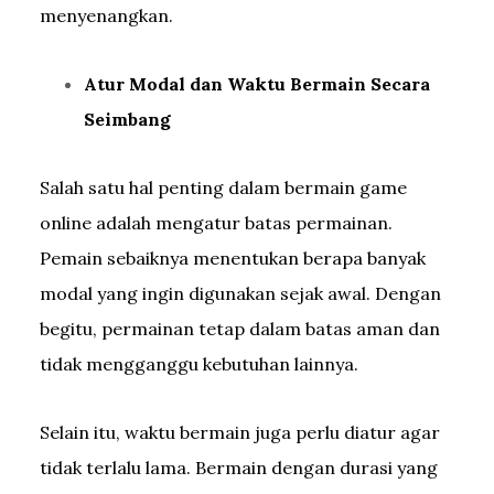
menyenangkan.
Atur Modal dan Waktu Bermain Secara
Seimbang
Salah satu hal penting dalam bermain game
online adalah mengatur batas permainan.
Pemain sebaiknya menentukan berapa banyak
modal yang ingin digunakan sejak awal. Dengan
begitu, permainan tetap dalam batas aman dan
tidak mengganggu kebutuhan lainnya.
Selain itu, waktu bermain juga perlu diatur agar
tidak terlalu lama. Bermain dengan durasi yang