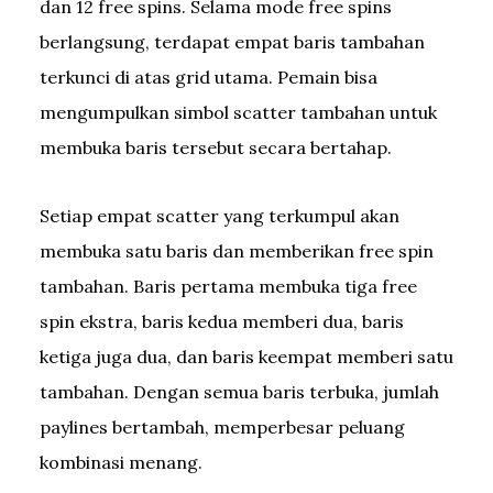
dan 12 free spins. Selama mode free spins
berlangsung, terdapat empat baris tambahan
terkunci di atas grid utama. Pemain bisa
mengumpulkan simbol scatter tambahan untuk
membuka baris tersebut secara bertahap.
Setiap empat scatter yang terkumpul akan
membuka satu baris dan memberikan free spin
tambahan. Baris pertama membuka tiga free
spin ekstra, baris kedua memberi dua, baris
ketiga juga dua, dan baris keempat memberi satu
tambahan.
Dengan semua baris terbuka, jumlah
paylines bertambah, memperbesar peluang
kombinasi menang.