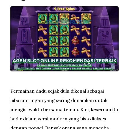
Permainan dadu sejak dulu dikenal sebagai
hiburan ringan yang sering dimainkan untuk
mengisi waktu bersama teman. Kini, keseruan itu
hadir dalam versi modern yang bisa diakses
dengan ponsel. Banyak orang yang mencoba