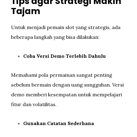
Tips agar Strategi Makin
Tajam
Untuk menjadi pemain slot yang strategis, ada
beberapa langkah yang bisa dilakukan:
Coba Versi Demo Terlebih Dahulu
Memahami pola permainan sangat penting
sebelum bermain dengan uang sungguhan. Versi
demo memberi kesempatan untuk mempelajari
fitur dan volatilitas.
Gunakan Catatan Sederhana