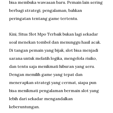
bisa membuka wawasan baru. Pemain lain sering
berbagi strategi, pengalaman, bahkan
peringatan tentang game tertentu.
Kini, Situs Slot Mpo Terbaik bukan lagi sekadar
soal menekan tombol dan menunggu hasil acak.
Di tangan pemain yang bijak, slot bisa menjadi
sarana untuk melatih logika, mengelola risiko,
dan tentu saja menikmati hiburan yang seru.
Dengan memilih game yang tepat dan
menerapkan strategi yang cermat, siapa pun
bisa menikmati pengalaman bermain slot yang
lebih dari sekadar mengandalkan
keberuntungan.