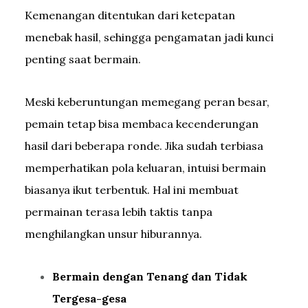
Kemenangan ditentukan dari ketepatan
menebak hasil, sehingga pengamatan jadi kunci
penting saat bermain.
Meski keberuntungan memegang peran besar,
pemain tetap bisa membaca kecenderungan
hasil dari beberapa ronde. Jika sudah terbiasa
memperhatikan pola keluaran, intuisi bermain
biasanya ikut terbentuk. Hal ini membuat
permainan terasa lebih taktis tanpa
menghilangkan unsur hiburannya.
Bermain dengan Tenang dan Tidak
Tergesa-gesa