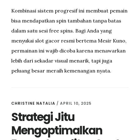
Kombinasi sistem progresif ini membuat pemain
bisa mendapatkan spin tambahan tanpa batas
dalam satu sesi free spins.
Bagi Anda yang
menyukai slot gacor resmi bertema Mesir Kuno,
permainan ini wajib dicoba karena menawarkan
lebih dari sekadar visual menarik, tapi juga
peluang besar meraih kemenangan nyata.
CHRISTINE NATALIA
/
APRIL 10, 2025
Strategi Jitu
Mengoptimalkan