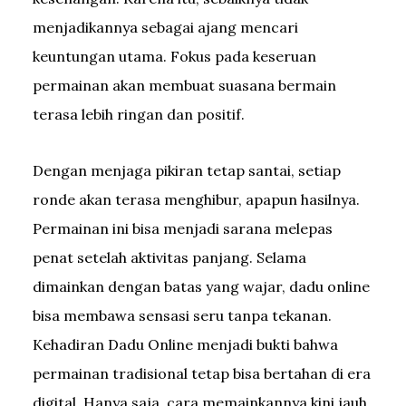
menjadikannya sebagai ajang mencari
keuntungan utama. Fokus pada keseruan
permainan akan membuat suasana bermain
terasa lebih ringan dan positif.
Dengan menjaga pikiran tetap santai, setiap
ronde akan terasa menghibur, apapun hasilnya.
Permainan ini bisa menjadi sarana melepas
penat setelah aktivitas panjang. Selama
dimainkan dengan batas yang wajar, dadu online
bisa membawa sensasi seru tanpa tekanan.
Kehadiran Dadu Online menjadi bukti bahwa
permainan tradisional tetap bisa bertahan di era
digital. Hanya saja, cara memainkannya kini jauh