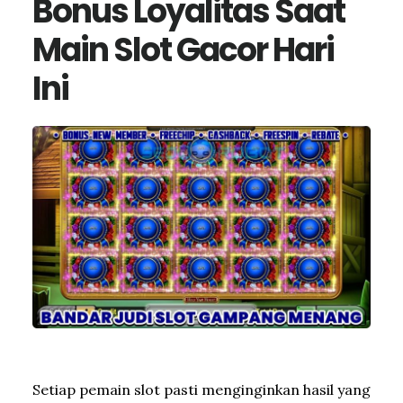
Bonus Loyalitas Saat
Main Slot Gacor Hari
Ini
Setiap pemain slot pasti menginginkan hasil yang