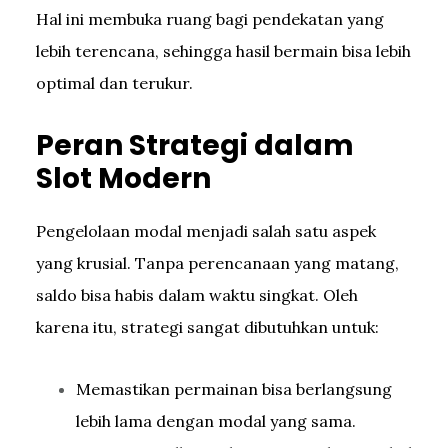
Hal ini membuka ruang bagi pendekatan yang
lebih terencana, sehingga hasil bermain bisa lebih
optimal dan terukur.
Peran Strategi dalam
Slot Modern
Pengelolaan modal menjadi salah satu aspek
yang krusial. Tanpa perencanaan yang matang,
saldo bisa habis dalam waktu singkat. Oleh
karena itu, strategi sangat dibutuhkan untuk:
Memastikan permainan bisa berlangsung
lebih lama dengan modal yang sama.