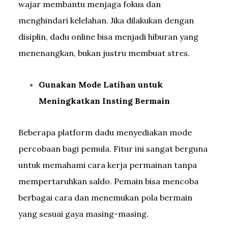
wajar membantu menjaga fokus dan
menghindari kelelahan. Jika dilakukan dengan
disiplin, dadu online bisa menjadi hiburan yang
menenangkan, bukan justru membuat stres.
Gunakan Mode Latihan untuk
Meningkatkan Insting Bermain
Beberapa platform dadu menyediakan mode
percobaan bagi pemula. Fitur ini sangat berguna
untuk memahami cara kerja permainan tanpa
mempertaruhkan saldo. Pemain bisa mencoba
berbagai cara dan menemukan pola bermain
yang sesuai gaya masing-masing.