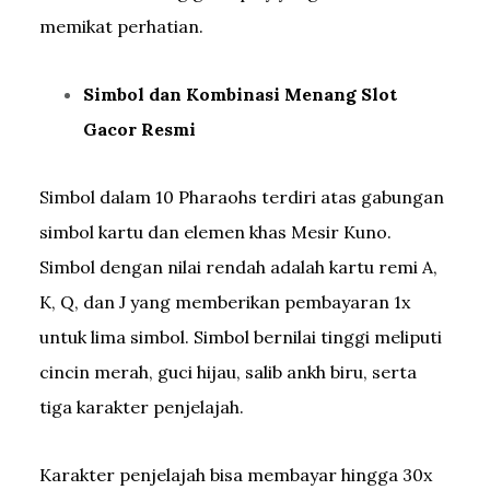
memikat perhatian.
Simbol dan Kombinasi Menang Slot
Gacor Resmi
Simbol dalam 10 Pharaohs terdiri atas gabungan
simbol kartu dan elemen khas Mesir Kuno.
Simbol dengan nilai rendah adalah kartu remi A,
K, Q, dan J yang memberikan pembayaran 1x
untuk lima simbol. Simbol bernilai tinggi meliputi
cincin merah, guci hijau, salib ankh biru, serta
tiga karakter penjelajah.
Karakter penjelajah bisa membayar hingga 30x