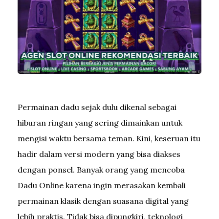
Permainan dadu sejak dulu dikenal sebagai
hiburan ringan yang sering dimainkan untuk
mengisi waktu bersama teman. Kini, keseruan itu
hadir dalam versi modern yang bisa diakses
dengan ponsel. Banyak orang yang mencoba
Dadu Online karena ingin merasakan kembali
permainan klasik dengan suasana digital yang
lebih praktis.
Tidak bisa dipungkiri, teknologi