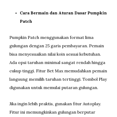
Cara Bermain dan Aturan Dasar Pumpkin
Patch
Pumpkin Patch menggunakan format lima
gulungan dengan 25 garis pembayaran. Pemain
bisa menyesuaikan nilai koin sesuai kebutuhan.
Ada opsi taruhan minimal sangat rendah hingga
cukup tinggi.
Fitur Bet Max memudahkan pemain
langsung memilih taruhan tertinggi. Tombol Play
digunakan untuk memulai putaran gulungan.
Jika ingin lebih praktis, gunakan fitur Autoplay.
Fitur ini memungkinkan gulungan berputar