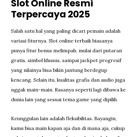
Slot Online Resmi
Terpercaya 2025
Salah satu hal yang paling dicari pemain adalah
variasi fiturnya. Slot online terbaik biasanya
punya fitur bonus melimpah, mulai dari putaran
gratis, simbol khusus, sampai jackpot progresif
yang nilainya bisa bikin jantung berdegup
kencang. Selain itu, kualitas grafis dan audio juga
nggak main-main. Rasanya seperti lagi dibawa ke
dunia lain yang sesuai tema game yang dipilih.
Keunggulan lain adalah fleksibilitas. Bayangin,
kamu bisa main kapan aja dan di mana aja, cukup