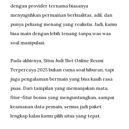
dengan provider ternama biasanya
menyuguhkan permainan berkualitas, adil, dan
punya peluang menang yang realistis. Jadi, kamu
bisa main dengan lebih tenang tanpa was was
soal manipulasi.
Pada akhirnya, Situs Judi Slot Online Resmi
Terpercaya 2025 bukan cuma soal hiburan, tapi
juga pengalaman bermain yang bisa kasih rasa
puas. Dari tampilan yang memanjakan mata,
fitur-fitur bonus yang menguntungkan, sampai
keamanan data pemain, semua jadi paket
lengkap kalau kamu pilih situs yang tepat.