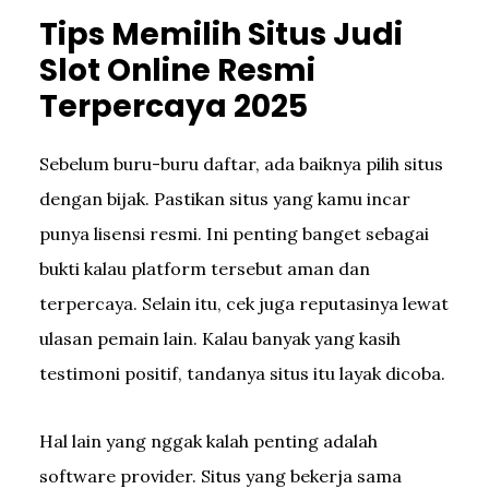
Tips Memilih Situs Judi
Slot Online Resmi
Terpercaya 2025
Sebelum buru-buru daftar, ada baiknya pilih situs
dengan bijak. Pastikan situs yang kamu incar
punya lisensi resmi. Ini penting banget sebagai
bukti kalau platform tersebut aman dan
terpercaya. Selain itu, cek juga reputasinya lewat
ulasan pemain lain. Kalau banyak yang kasih
testimoni positif, tandanya situs itu layak dicoba.
Hal lain yang nggak kalah penting adalah
software provider. Situs yang bekerja sama