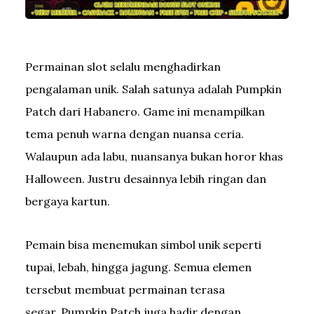
Permainan slot selalu menghadirkan
pengalaman unik. Salah satunya adalah Pumpkin
Patch dari Habanero. Game ini menampilkan
tema penuh warna dengan nuansa ceria.
Walaupun ada labu, nuansanya bukan horor khas
Halloween.
Justru desainnya lebih ringan dan
bergaya kartun.
Pemain bisa menemukan simbol unik seperti
tupai, lebah, hingga jagung. Semua elemen
tersebut membuat permainan terasa
segar.
Pumpkin Patch juga hadir dengan