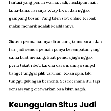
fantasi yang penuh warna. Jadi, meskipun main
lama-lama, rasanya tetap fresh dan nggak
gampang bosan. Yang bikin slot online terbaik
makin menarik adalah keadilannya.
Sistem permainannya dirancang transparan dan
fair, jadi semua pemain punya kesempatan yang
sama buat menang. Buat pemula juga nggak
perlu takut ribet, karena cara mainnya simpel
banget tinggal pilih taruhan, tekan spin, lalu
tunggu gulungan berhenti. Sesederhana itu, tapi
sensasi yang ditawarkan bisa bikin nagih.
Keunggulan Situs Judi