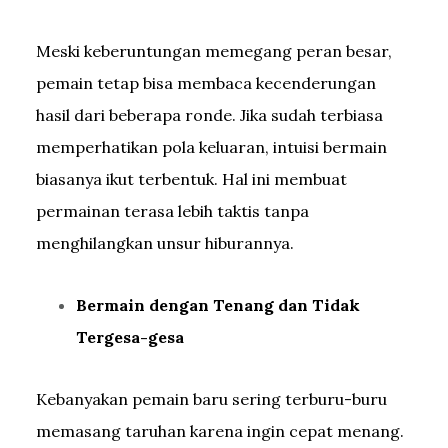
Meski keberuntungan memegang peran besar,
pemain tetap bisa membaca kecenderungan
hasil dari beberapa ronde. Jika sudah terbiasa
memperhatikan pola keluaran, intuisi bermain
biasanya ikut terbentuk. Hal ini membuat
permainan terasa lebih taktis tanpa
menghilangkan unsur hiburannya.
Bermain dengan Tenang dan Tidak
Tergesa-gesa
Kebanyakan pemain baru sering terburu-buru
memasang taruhan karena ingin cepat menang.