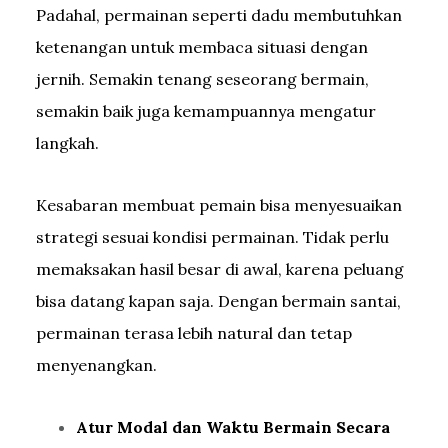
Padahal, permainan seperti dadu membutuhkan
ketenangan untuk membaca situasi dengan
jernih. Semakin tenang seseorang bermain,
semakin baik juga kemampuannya mengatur
langkah.
Kesabaran membuat pemain bisa menyesuaikan
strategi sesuai kondisi permainan. Tidak perlu
memaksakan hasil besar di awal, karena peluang
bisa datang kapan saja. Dengan bermain santai,
permainan terasa lebih natural dan tetap
menyenangkan.
Atur Modal dan Waktu Bermain Secara