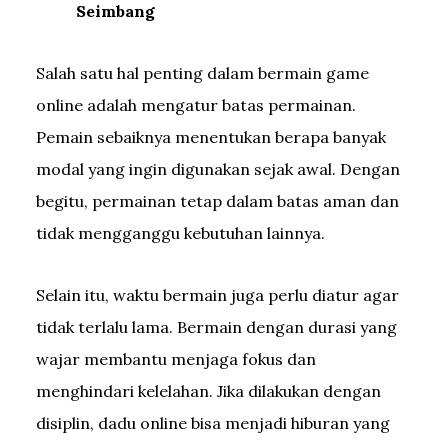
Seimbang
Salah satu hal penting dalam bermain game
online adalah mengatur batas permainan.
Pemain sebaiknya menentukan berapa banyak
modal yang ingin digunakan sejak awal. Dengan
begitu, permainan tetap dalam batas aman dan
tidak mengganggu kebutuhan lainnya.
Selain itu, waktu bermain juga perlu diatur agar
tidak terlalu lama. Bermain dengan durasi yang
wajar membantu menjaga fokus dan
menghindari kelelahan. Jika dilakukan dengan
disiplin, dadu online bisa menjadi hiburan yang