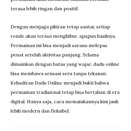
terasa lebih ringan dan positif.
Dengan menjaga pikiran tetap santai, setiap
ronde akan terasa menghibur, apapun hasilnya.
Permainan ini bisa menjadi sarana melepas
penat setelah aktivitas panjang. Selama
dimainkan dengan batas yang wajar, dadu online
bisa membawa sensasi seru tanpa tekanan.
Kehadiran Dadu Online menjadi bukti bahwa
permainan tradisional tetap bisa bertahan di era
digital. Hanya saja, cara memainkannya kini jauh
lebih modern dan fleksibel.