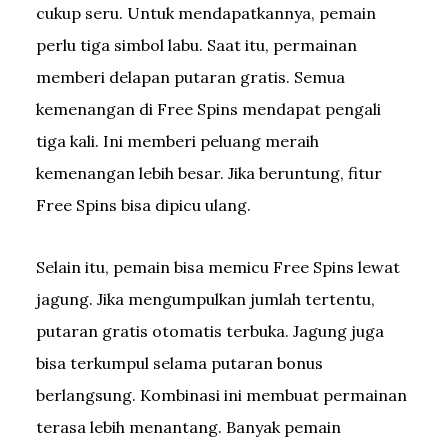
cukup seru. Untuk mendapatkannya, pemain
perlu tiga simbol labu. Saat itu, permainan
memberi delapan putaran gratis. Semua
kemenangan di Free Spins mendapat pengali
tiga kali.
Ini memberi peluang meraih
kemenangan lebih besar. Jika beruntung, fitur
Free Spins bisa dipicu ulang.
Selain itu, pemain bisa memicu Free Spins lewat
jagung. Jika mengumpulkan jumlah tertentu,
putaran gratis otomatis terbuka.
Jagung juga
bisa terkumpul selama putaran bonus
berlangsung. Kombinasi ini membuat permainan
terasa lebih menantang. Banyak pemain