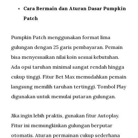
Cara Bermain dan Aturan Dasar Pumpkin
Patch
Pumpkin Patch menggunakan format lima
gulungan dengan 25 garis pembayaran. Pemain
bisa menyesuaikan nilai koin sesuai kebutuhan.
Ada opsi taruhan minimal sangat rendah hingga
cukup tinggi.
Fitur Bet Max memudahkan pemain
langsung memilih taruhan tertinggi. Tombol Play
digunakan untuk memulai putaran gulungan.
Jika ingin lebih praktis, gunakan fitur Autoplay.
Fitur ini memungkinkan gulungan berputar
otomatis.
Aturan permainan cukup sederhana