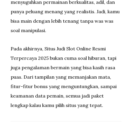
menyuguhkan permainan berkualitas, adil, dan
punya peluang menang yang realistis. Jadi, kamu
bisa main dengan lebih tenang tanpa was was
soal manipulasi.
Pada akhirnya, Situs Judi Slot Online Resmi
Terpercaya 2025 bukan cuma soal hiburan, tapi
juga pengalaman bermain yang bisa kasih rasa
puas. Dari tampilan yang memanjakan mata,
fitur-fitur bonus yang menguntungkan, sampai
keamanan data pemain, semua jadi paket
lengkap kalau kamu pilih situs yang tepat.