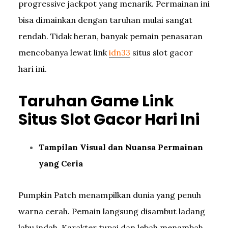
progressive jackpot yang menarik. Permainan ini
bisa dimainkan dengan taruhan mulai sangat
rendah. Tidak heran, banyak pemain penasaran
mencobanya lewat link
idn33
situs slot gacor
hari ini.
Taruhan Game Link
Situs Slot Gacor Hari Ini
Tampilan Visual dan Nuansa Permainan
yang Ceria
Pumpkin Patch menampilkan dunia yang penuh
warna cerah. Pemain langsung disambut ladang
labu indah. Karakter tupai dan lebah menambah