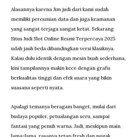
Alasannya karena Jim judi dari kami sudah
memiliki peresmian data dan juga keamanan
yang sangat terjaga sangat ketat. Sekarang
Situs Judi Slot Online Resmi Terpercaya 2025
udah jauh beda dibandingkan versi klasiknya.
Kalau dulu identik dengan mesin buah sederhana,
kini tampilannya makin kece dengan grafis
berkualitas tinggi dan efek suara yang bikin
suasana seperti nyata.
Apalagi temanya beragam banget, mulai dari
budaya populer, petualangan seru, sampai
fantasi yang penuh warna. Jadi, meskipun main
lama-lama, rasanya tetap fresh dan nggak