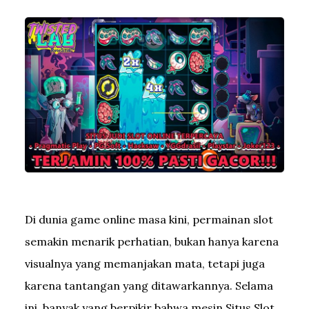
Di dunia game online masa kini, permainan slot
semakin menarik perhatian, bukan hanya karena
visualnya yang memanjakan mata, tetapi juga
karena tantangan yang ditawarkannya. Selama
ini, banyak yang berpikir bahwa mesin Situs Slot