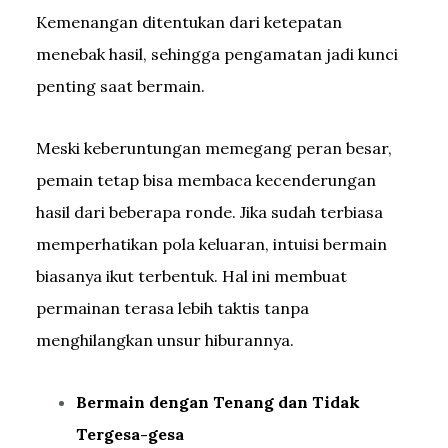
Kemenangan ditentukan dari ketepatan
menebak hasil, sehingga pengamatan jadi kunci
penting saat bermain.
Meski keberuntungan memegang peran besar,
pemain tetap bisa membaca kecenderungan
hasil dari beberapa ronde. Jika sudah terbiasa
memperhatikan pola keluaran, intuisi bermain
biasanya ikut terbentuk. Hal ini membuat
permainan terasa lebih taktis tanpa
menghilangkan unsur hiburannya.
Bermain dengan Tenang dan Tidak
Tergesa-gesa