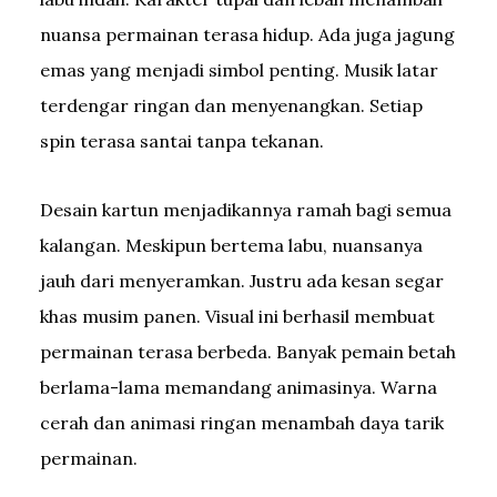
nuansa permainan terasa hidup. Ada juga jagung
emas yang menjadi simbol penting.
Musik latar
terdengar ringan dan menyenangkan. Setiap
spin terasa santai tanpa tekanan.
Desain kartun menjadikannya ramah bagi semua
kalangan. Meskipun bertema labu, nuansanya
jauh dari menyeramkan.
Justru ada kesan segar
khas musim panen. Visual ini berhasil membuat
permainan terasa berbeda. Banyak pemain betah
berlama-lama memandang animasinya. Warna
cerah dan animasi ringan menambah daya tarik
permainan.