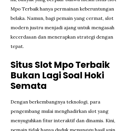
Mpo Terbaik hanya permainan keberuntungan
belaka. Namun, bagi pemain yang cermat, slot
modern justru menjadi ajang untuk mengasah
kecerdasan dan menerapkan strategi dengan
tepat.
Situs Slot Mpo Terbaik
Bukan Lagi Soal Hoki
Semata
Dengan berkembangnya teknologi, para
pengembang mulai menghadirkan slot yang
menyuguhkan fitur interaktif dan dinamis. Kini,
pemain tidak hanya duduk menunggu hasil spin,