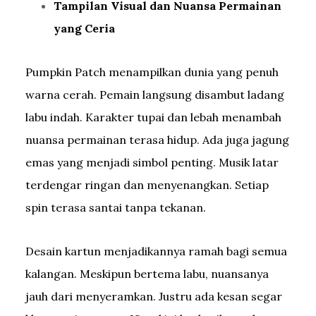
Tampilan Visual dan Nuansa Permainan
yang Ceria
Pumpkin Patch menampilkan dunia yang penuh
warna cerah. Pemain langsung disambut ladang
labu indah. Karakter tupai dan lebah menambah
nuansa permainan terasa hidup. Ada juga jagung
emas yang menjadi simbol penting.
Musik latar
terdengar ringan dan menyenangkan. Setiap
spin terasa santai tanpa tekanan.
Desain kartun menjadikannya ramah bagi semua
kalangan. Meskipun bertema labu, nuansanya
jauh dari menyeramkan.
Justru ada kesan segar