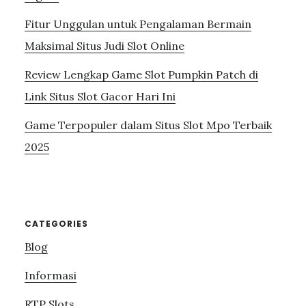
Fitur Unggulan untuk Pengalaman Bermain
Maksimal Situs Judi Slot Online
Review Lengkap Game Slot Pumpkin Patch di
Link Situs Slot Gacor Hari Ini
Game Terpopuler dalam Situs Slot Mpo Terbaik
2025
CATEGORIES
Blog
Informasi
RTP Slots