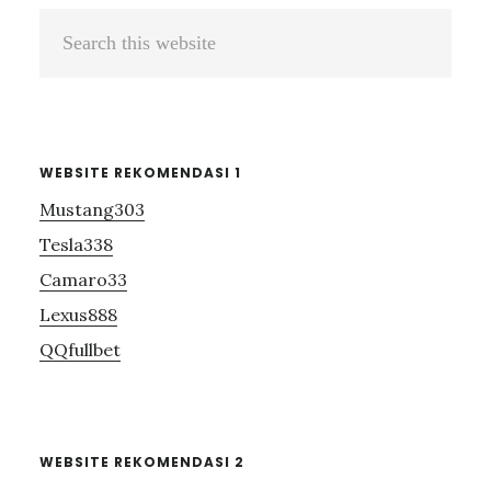
Primary
Search
Sidebar
this
website
WEBSITE REKOMENDASI 1
Mustang303
Tesla338
Camaro33
Lexus888
QQfullbet
WEBSITE REKOMENDASI 2