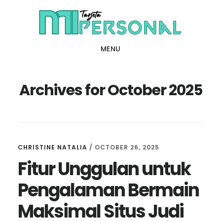
Skip
Skip
to
to
main
primary
MENU
content
sidebar
Archives for October 2025
CHRISTINE NATALIA
/
OCTOBER 26, 2025
Fitur Unggulan untuk
Pengalaman Bermain
Maksimal Situs Judi