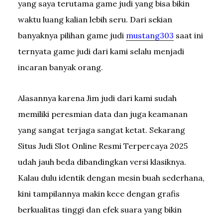
yang saya terutama game judi yang bisa bikin
waktu luang kalian lebih seru. Dari sekian
banyaknya pilihan game judi
mustang303
saat ini
ternyata game judi dari kami selalu menjadi
incaran banyak orang.
Alasannya karena Jim judi dari kami sudah
memiliki peresmian data dan juga keamanan
yang sangat terjaga sangat ketat. Sekarang
Situs Judi Slot Online Resmi Terpercaya 2025
udah jauh beda dibandingkan versi klasiknya.
Kalau dulu identik dengan mesin buah sederhana,
kini tampilannya makin kece dengan grafis
berkualitas tinggi dan efek suara yang bikin