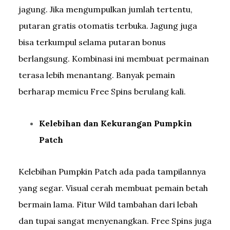
jagung. Jika mengumpulkan jumlah tertentu,
putaran gratis otomatis terbuka.
Jagung juga
bisa terkumpul selama putaran bonus
berlangsung. Kombinasi ini membuat permainan
terasa lebih menantang. Banyak pemain
berharap memicu Free Spins berulang kali.
Kelebihan dan Kekurangan Pumpkin
Patch
Kelebihan Pumpkin Patch ada pada tampilannya
yang segar. Visual cerah membuat pemain betah
bermain lama. Fitur Wild tambahan dari lebah
dan tupai sangat menyenangkan. Free Spins juga